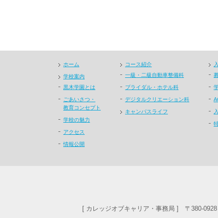
ホーム
コース紹介
一級・二級自動車整備科
学校案内
黒木学園とは
ブライダル・ホテル科
ごあいさつ・
デジタルクリエーション科
教育コンセプト
キャンパスライフ
学校の魅力
アクセス
情報公開
[ カレッジオブキャリア・事務局 ] 〒380-092