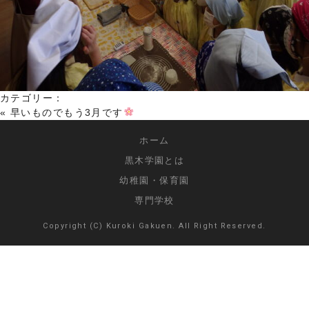
カテゴリー：
«
早いものでもう3月です
ホーム
黒木学園とは
幼稚園・保育園
専門学校
Copyright (C) Kuroki Gakuen. All Right Reserved.