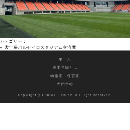
カテゴリー：
«
年長パルセイロスタジアム交流
ホーム
黒木学園とは
幼稚園・保育園
専門学校
Copyright (C) Kuroki Gakuen. All Right Reserved.