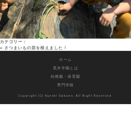
カテゴリー：
«
さつまいもの苗を植えました！
ホーム
黒木学園とは
幼稚園・保育園
専門学校
Copyright (C) Kuroki Gakuen. All Right Reserved.