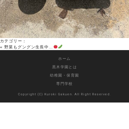
カテゴリー：
«
野菜もグングン生長中…
ホーム
黒木学園とは
幼稚園・保育園
専門学校
Copyright (C) Kuroki Gakuen. All Right Reserved.