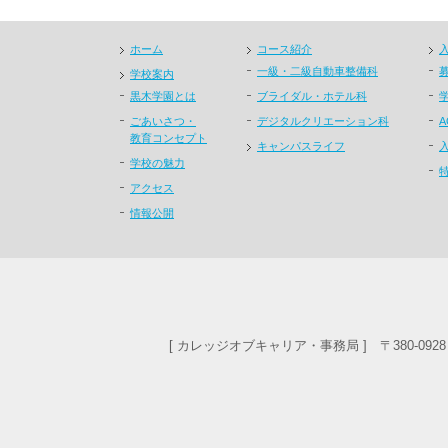
ホーム
コース紹介
一級・二級自動車整備科
学校案内
黒木学園とは
ブライダル・ホテル科
ごあいさつ・
デジタルクリエーション科
教育コンセプト
キャンパスライフ
学校の魅力
アクセス
情報公開
[ カレッジオブキャリア・事務局 ] 〒380-092