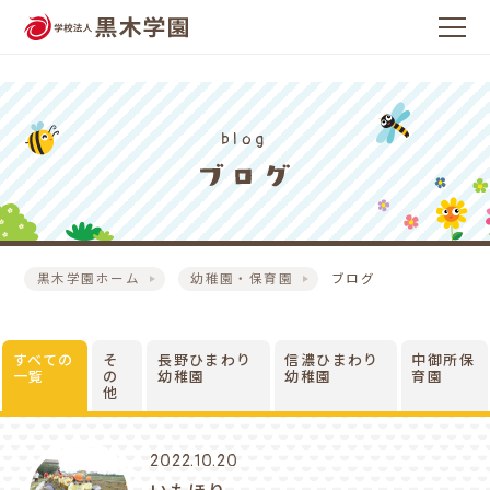
blog
黒木学園ホーム
幼稚園・保育園
ブログ
すべての
そ
長野ひまわり
信濃ひまわり
中御所保
一覧
の
幼稚園
幼稚園
育園
他
2022.10.20